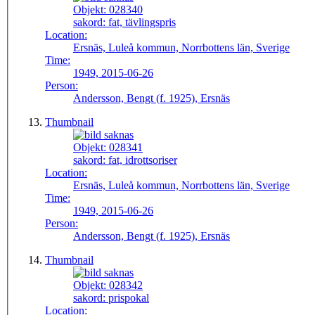
Objekt:
028340
sakord:
fat, tävlingspris
Location:
Ersnäs, Luleå kommun, Norrbottens län, Sverige
Time:
1949, 2015-06-26
Person:
Andersson, Bengt (f. 1925), Ersnäs
Thumbnail
Objekt:
028341
sakord:
fat, idrottsoriser
Location:
Ersnäs, Luleå kommun, Norrbottens län, Sverige
Time:
1949, 2015-06-26
Person:
Andersson, Bengt (f. 1925), Ersnäs
Thumbnail
Objekt:
028342
sakord:
prispokal
Location: