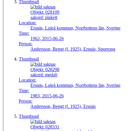
Thumbnail
Objekt:
028109
sakord:
plakett
Location:
Ersnäs, Luleå kommun, Norrbottens län, Sverige
Time:
1962, 2015-06-26
Person:
Andersson, Bengt (f. 1925), Ersnäs, Sporrong
Thumbnail
Objekt:
028298
sakord:
medalj
Location:
Ersnäs, Luleå kommun, Norrbottens län, Sverige
Time:
1983, 2015-06-26
Person:
Andersson, Bengt (f. 1925), Ersnäs
Thumbnail
Objekt:
028331