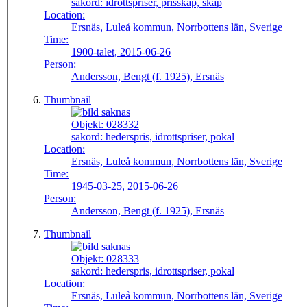
sakord:
idrottspriser, prisskåp, skåp
Location:
Ersnäs, Luleå kommun, Norrbottens län, Sverige
Time:
1900-talet, 2015-06-26
Person:
Andersson, Bengt (f. 1925), Ersnäs
Thumbnail
Objekt:
028332
sakord:
hederspris, idrottspriser, pokal
Location:
Ersnäs, Luleå kommun, Norrbottens län, Sverige
Time:
1945-03-25, 2015-06-26
Person:
Andersson, Bengt (f. 1925), Ersnäs
Thumbnail
Objekt:
028333
sakord:
hederspris, idrottspriser, pokal
Location:
Ersnäs, Luleå kommun, Norrbottens län, Sverige