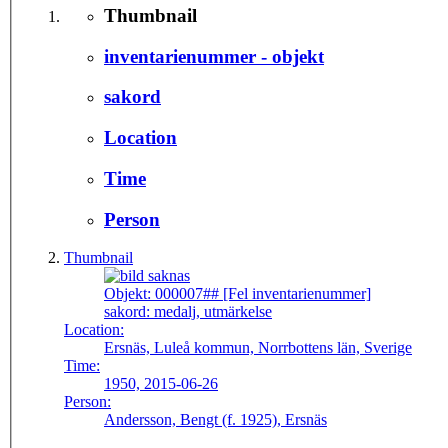
Thumbnail
inventarienummer - objekt
sakord
Location
Time
Person
Thumbnail
Objekt:
000007## [Fel inventarienummer]
sakord:
medalj, utmärkelse
Location:
Ersnäs, Luleå kommun, Norrbottens län, Sverige
Time:
1950, 2015-06-26
Person:
Andersson, Bengt (f. 1925), Ersnäs