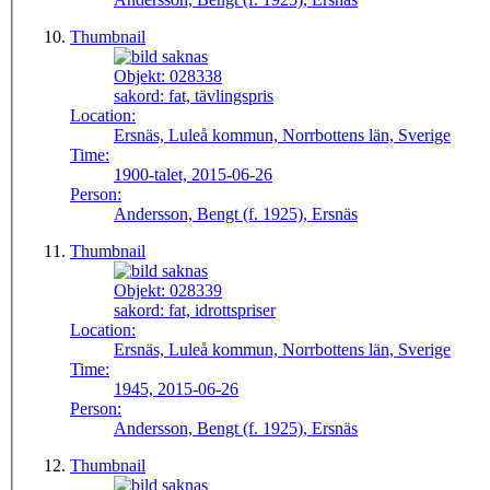
Thumbnail
Objekt:
028338
sakord:
fat, tävlingspris
Location:
Ersnäs, Luleå kommun, Norrbottens län, Sverige
Time:
1900-talet, 2015-06-26
Person:
Andersson, Bengt (f. 1925), Ersnäs
Thumbnail
Objekt:
028339
sakord:
fat, idrottspriser
Location:
Ersnäs, Luleå kommun, Norrbottens län, Sverige
Time:
1945, 2015-06-26
Person:
Andersson, Bengt (f. 1925), Ersnäs
Thumbnail