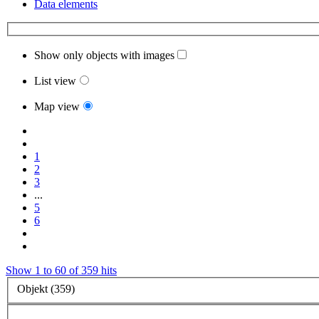
Data elements
Show only objects with images
List view
Map view
1
2
3
...
5
6
Show 1 to 60 of 359 hits
Objekt (359)