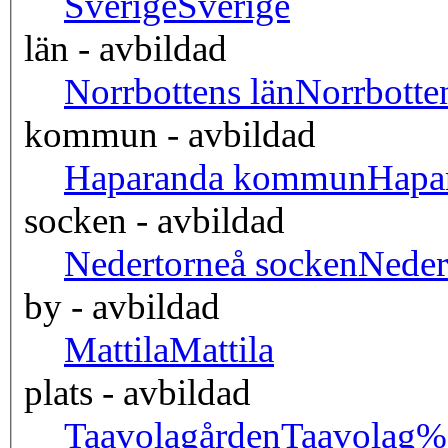
Sverige
Sverige
län - avbildad
Norrbottens län
Norrbot
kommun - avbildad
Haparanda kommun
Hapa
socken - avbildad
Nedertorneå socken
Nede
by - avbildad
Mattila
Mattila
plats - avbildad
Taavolagården
Taavolag