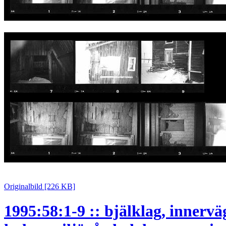
Originalbild [226 KB]
1995:58:1-9 :: bjälklag, innervägg