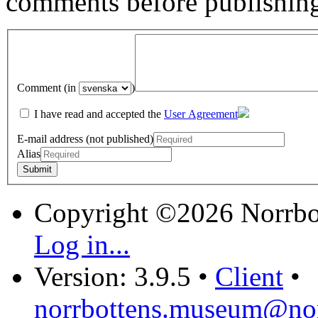
comments before publishin
Comment (in
)
I have read and accepted the
User Agreement
E-mail address (not published)
Alias
Copyright ©2026 Norrb
Log in...
Version: 3.9.5
•
Client
•
norrbottens.museum@nor