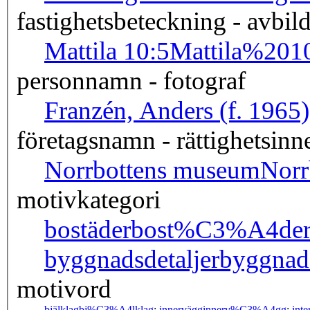
fastighetsbeteckning - avbil
Mattila 10:5
Mattila%20
personnamn - fotograf
Franzén, Anders (f. 1965
företagsnamn - rättighetsinn
Norrbottens museum
Nor
motivkategori
bostäder
bost%C3%A4de
byggnadsdetaljer
byggnads
motivord
bjälklag
bj%C3%A4lklag
;
innervägg
innerv%C3%A4gg
;
inte