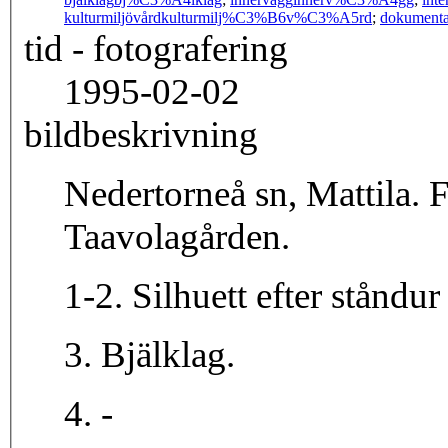
kulturmiljövård
kulturmilj%C3%B6v%C3%A5rd
;
dokumenta
tid - fotografering
1995-02-02
bildbeskrivning
Nedertorneå sn, Mattila. F
Taavolagården.
1-2. Silhuett efter stånd
3. Bjälklag.
4. -