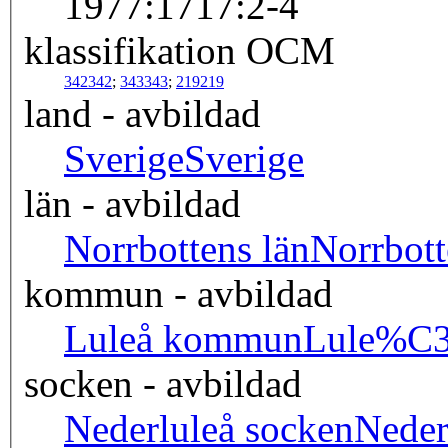
1977:1717:2-4
klassifikation OCM
342
342
;
343
343
;
219
219
land - avbildad
Sverige
Sverige
län - avbildad
Norrbottens län
Norrbo
kommun - avbildad
Luleå kommun
Lule%C
socken - avbildad
Nederluleå socken
Nede