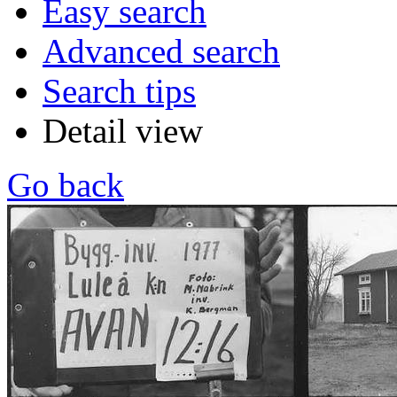
Easy search
Advanced search
Search tips
Detail view
Go back