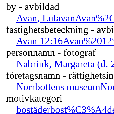
by - avbildad
Avan, Lulavan
Avan%2C
fastighetsbeteckning - avb
Avan 12:16
Avan%201
personnamn - fotograf
Nabrink, Margareta (d.
företagsnamn - rättighetsi
Norrbottens museum
No
motivkategori
bostäder
bost%C3%A4d