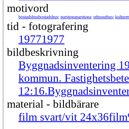
motivord
bostadshus
bostadshus
;
parstuga
parstuga
;
uthus
uthus
;
kulturm
tid - fotografering
1977
1977
bildbeskrivning
Byggnadsinventering 19
kommun. Fastighetsbet
12:16.
Byggnadsinven
material - bildbärare
film svart/vit 24x36
fil