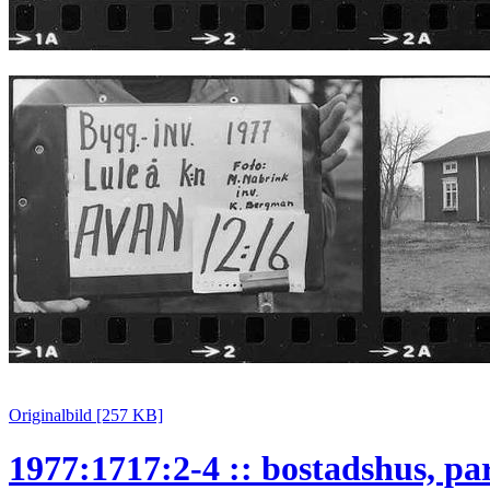
Originalbild [257 KB]
1977:1717:2-4 :: bostadshus, pa